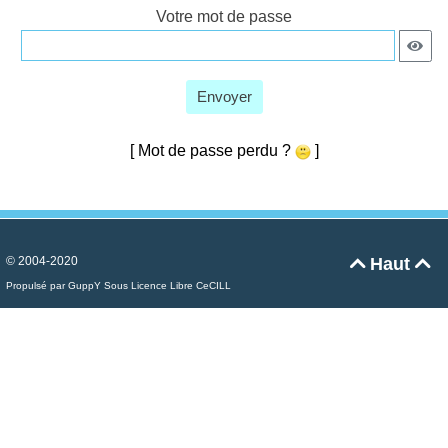
Votre mot de passe
Envoyer
[ Mot de passe perdu ?
]
© 2004-2020
Haut


Propulsé par GuppY
Sous Licence Libre CeCILL