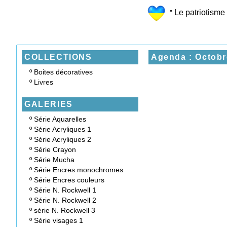
Le patriotisme 
"
COLLECTIONS
Agenda : Octobr
º
Boites décoratives
º
Livres
GALERIES
º
Série Aquarelles
º
Série Acryliques 1
º
Série Acryliques 2
º
Série Crayon
º
Série Mucha
º
Série Encres monochromes
º
Série Encres couleurs
º
Série N. Rockwell 1
º
Série N. Rockwell 2
º
série N. Rockwell 3
º
Série visages 1