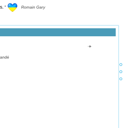
s.
"
Romain Gary
mandé