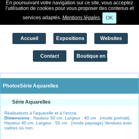
En poursuivant votre navigation sur ce site, vous acceptez
l'utilisation de cookies pour vous proposer des contenus et
services adaptés.
Mentions légales
.
OK
Accueil
Expositions
Websites
Contact
Boutique en ligne
PhotosSérie Aquarelles
Série Aquarelles
Réalisations à l'aquarelle et à l'encre,
Dimensions
: Hauteur 50 cm, Largeur : 40 cm . (mode portrait),
Hauteur 40 cm, Largeur : 50 cm . (mode paysage) Vendues avec
cadres où non.